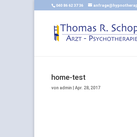
040 86 62 37 36
anfrage@hypnotherap
home-test
von
admin
|
Apr. 28, 2017