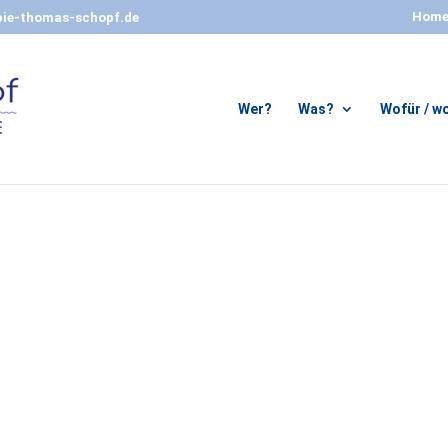
Hom
ie-thomas-schopf.de
Wer?
Was?
Wofür / 